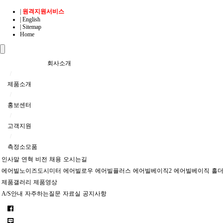
|
원격지원서비스
| English
| Sitemap
Home
Toggle
navigation
회사소개
/
제품소개
/
홍보센터
/
고객지원
/
측정소모품
인사말
연혁
비전
채용
오시는길
에어빌노이즈도시미터
에어빌로우
에어빌플러스
에어빌베이직2
에어빌베이직
홀
제품갤러리
제품영상
A/S안내
자주하는질문
자료실
공지사항