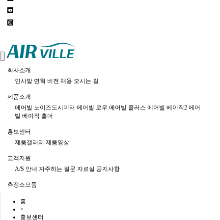
Toggle
navigation
회사소개
인사말
연혁
비전
채용
오시는 길
제품소개
에어빌 노이즈도시미터
에어빌 로우
에어빌 플러스
에어빌 베이직2
에어
빌 베이직
홀더
홍보센터
제품갤러리
제품영상
고객지원
A/S 안내
자주하는 질문
자료실
공지사항
측정소모품
홈
>
홍보센터