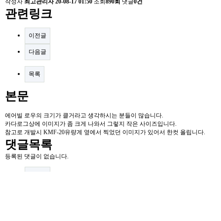
작성자
최고관리자
20-08-17 01:50
조회
890회
댓글
0건
관련링크
이전글
다음글
목록
본문
에어빌 로우의 크기가 클거라고 생각하시는 분들이 많습니다.
카다로그상에 이미지가 좀 크게 나와서 그렇지 작은 사이즈입니다.
참고로 개발시 KMF-20유량계 옆에서 찍었던 이미지가 있어서 한컷 올립니다.
댓글목록
등록된 댓글이 없습니다.
이전글
다음글
목록